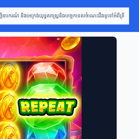
មី
ឧបករណ៍ និងអេក្រង់
យុទ្ធសាស្រ្តនិងបច្ចេកទេស
ចំណេះដឹងទូទៅអំពីត្រី