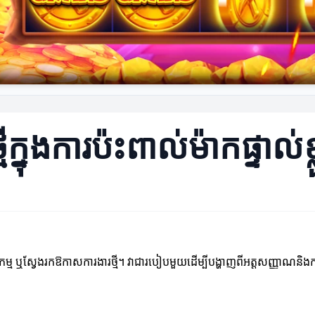
ីក្នុងការប៉ះពាល់ម៉ាកផ្ទាល់ខ្
ើអាជីវកម្ម ឬស្វែងរកឱកាសការងារថ្មី។ វាជារបៀបមួយដើម្បីបង្ហាញពីអត្តសញ្ញាណន