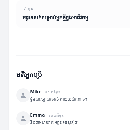
មុន
មគ្គុទេសក៍សម្រាប់អ្នកថ្មីក្នុងអាជីវកម្ម
មតិអ្នកប្រើ
Mike
១០ នាទីមុន
ខ្លឹមសារច្បាស់លាស់ ងាយយល់ណាស់។
Emma
១០ នាទីមុន
នឹងតាមដានរាល់អត្ថបទបន្តទៀត។