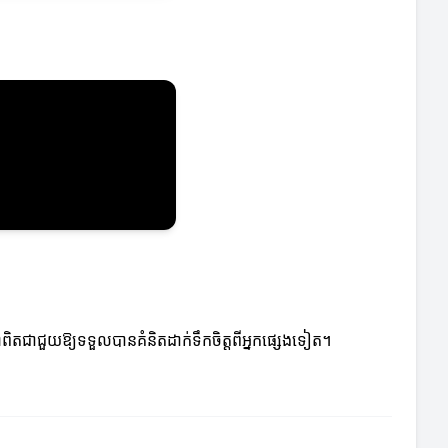
 វាពិតជាជួយឱ្យទទួលបានគំនិតដាក់ទឹកចិត្តពីអ្នកផ្សេងទៀត។