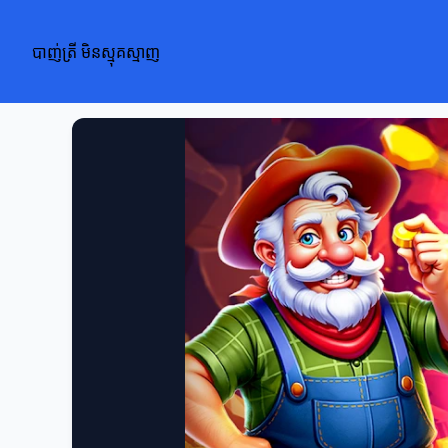
បាញ់ត្រី មិនស្មុគស្មាញ