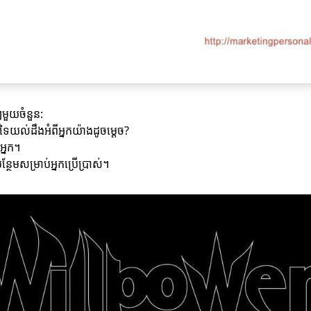
ៗមួយចំនួន:
ដទៃយល់ដឹងអំពីអ្នកយ៉ាងដូចម្តេច?
អ្នក។
ែមសម្រាប់អ្នកប្រើប្រាស់។