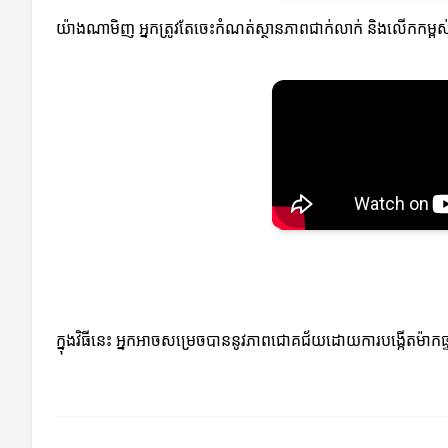
យ៉ាងណាមិញ អ្នកត្រូវតែចេះកំណត់ស្ថានភាពជាក់លាក់ និងលើកកម្ពស់
ក្នុងវិធីនេះ អ្នកអាចសម្រេចបាននូវភាពជោគជ័យដោយការបង្កើតម៉ាកផ្ទា