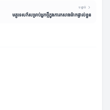
បន្ទាប់
មគ្គុទេសក៍សម្រាប់អ្នកថ្មីក្នុងការកសាងម៉ាកផ្ទាល់ខ្លួន