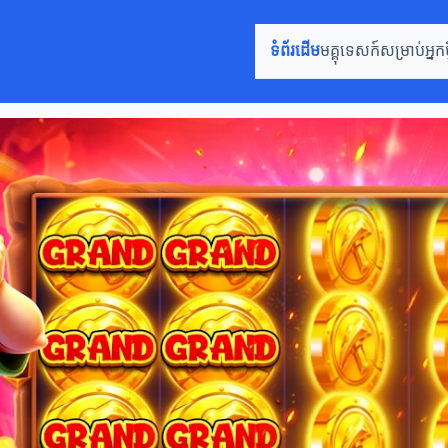
ទំព័រដើម
មគ្គុទេសក៍សម្រាប់អ្នកថ្