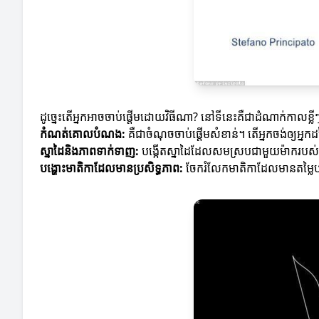
ដូច្នេះតើអ្នកអាចចាប់ផ្តើមដោយវិធីណា? នៅទីនេះគឺជាដំណាក់កាលខ្លី
កំណត់គោលបំណង:
គឺជាចំណុចចាប់ផ្តើមសំខាន់។ តើអ្នកចង់ឲ្យអ្នក
ស្នាដៃនិងភាពទាក់ទាញ:
បង្កើតស្នាដៃដែលសមស្របជាមួយម៉ាករបស់
បង្ហោះមាតិកាដែលមានប្រសិទ្ធភាព:
ចែករំលែកមាតិកាដែលមានតម្លៃបន្ថ