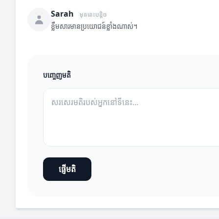
Sarah
មុននេះបន្តិច
ខ្លឹមសារមានប្រយោជន៍ខ្លាំងណាស់។
បញ្ចេញមតិ
ផ្ញើមតិ