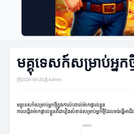
មគ្គុទេសក៍សម្រាប់អ្នកថ្ម
2026-06-20
Admin
មគ្គុទេសក៍សម្រាប់អ្នកថ្មីក្នុងការប៉ះពាល់ម៉ាកផ្ទាល់ខ្លួន
ការបង្កើតម៉ាកផ្ទាល់ខ្លួនគឺជា​រឿងសំខាន់សម្រាប់អ្នកថ្មីដែលចង់ធ្វ