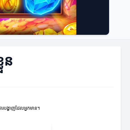
លួន
ិងការបង្ហាញដែលអ្នកមាន។