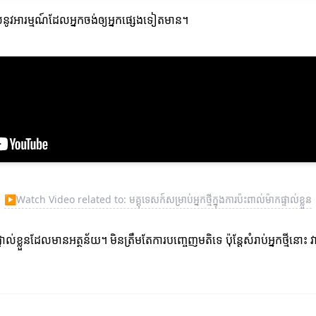
នូវអារម្មណ៍ដែលអ្នកចង់ឲ្យអ្នកផ្សេងទៀតមាន។
▶
Watch Video related to: មគ្គុទេសក៍សម្រាប់អ្នកថ្មីក្នុងការប៉ះពាល់ម៉ាកផ្ទាល់ខ្លួន
ល់ខ្លួនដែលមានអត្ថន័យ។ មិនត្រឹមតែការបញ្ចេញមតិទេ ប៉ុន្តែសំរាប់អ្នកថ្មីនោះ