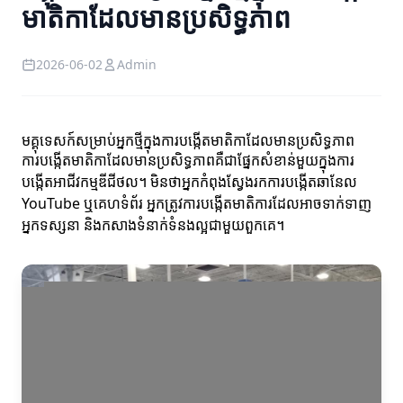
មាតិកាដែលមានប្រសិទ្ធភាព
2026-06-02
Admin
មគ្គុទេសក៍សម្រាប់អ្នកថ្មីក្នុងការបង្កើតមាតិកាដែលមានប្រសិទ្ធភាព
ការបង្កើតមាតិកាដែលមានប្រសិទ្ធភាពគឺជាផ្នែកសំខាន់មួយក្នុងការ
បង្កើតអាជីវកម្មឌីជីថល។ មិនថាអ្នកកំពុងស្វែងរកការបង្កើតឆានែល
YouTube ឬគេហទំព័រ អ្នកត្រូវការបង្កើតមាតិការដែលអាចទាក់ទាញ
អ្នកទស្សនា និងកសាងទំនាក់ទំនងល្អជាមួយពួកគេ។