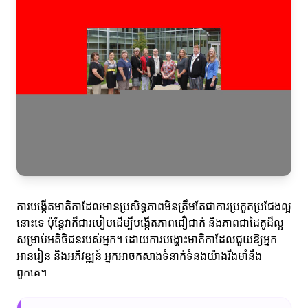
ការបង្កើតមាតិកាដែលមានប្រសិទ្ធភាពមិនត្រឹមតែជាការប្រកួតប្រជែងល្អ
នោះទេ ប៉ុន្តែវាក៏ជារបៀបដើម្បីបង្កើតភាពជឿជាក់ និងភាពជាដៃគូដ៏ល្អ
សម្រាប់អតិថិជនរបស់អ្នក។ ដោយការបង្ហោះមាតិកាដែលជួយឱ្យអ្នក
អានរៀន និងអភិវឌ្ឍន៍ អ្នកអាចកសាងទំនាក់ទំនងយ៉ាងរឹងមាំនឹង
ពួកគេ។