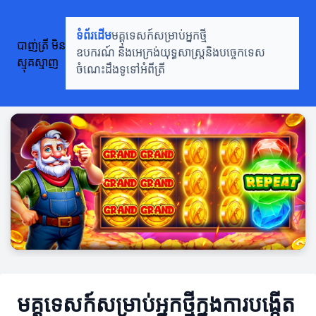
ទំព័រដើម
មគ្គុទេសក៍សម្រាប់អ្នកថ្មី
បាញ់ត្រី មិន
ឧបករណ៍ និងអេក្រង់
យុទ្ធសាស្រ្តនិងបច្ចេកទេស
ស្មុគស្មាញ
ចំណេះដឹងទូទៅអំពីត្រី
មគ្គុទេសក៍សម្រាប់អ្នកថ្មីក្នុងការបង្កើត