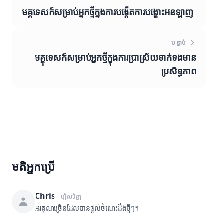
មគ្គុទេសក៍សម្រាប់អ្នកថ្មីក្នុងការបង្កើតការបង្ហោះអនឡាញ
បន្ទាប់
មគ្គុទេសក៍សម្រាប់អ្នកថ្មីក្នុងការប្រាស្រ័យទាក់ទងមាន
ប្រសិទ្ធភាព
មតិអ្នកប្រើ
Chris
ម្សិលមិញ
អរគុណច្រើនដែលបានផ្តល់ចំណេះដឹងថ្មីៗ។