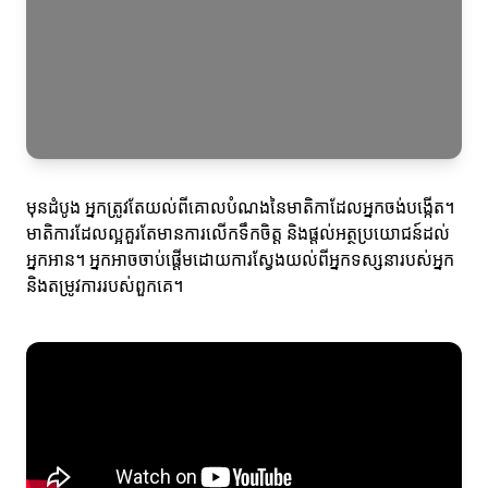
មុនដំបូង អ្នកត្រូវតែយល់ពីគោលបំណងនៃមាតិកាដែលអ្នកចង់បង្កើត។
មាតិការដែលល្អគួរតែមានការលើកទឹកចិត្ត និងផ្តល់អត្ថប្រយោជន៍ដល់
អ្នកអាន។ អ្នកអាចចាប់ផ្តើមដោយការស្វែងយល់ពីអ្នកទស្សនារបស់អ្នក
និងតម្រូវការរបស់ពួកគេ។