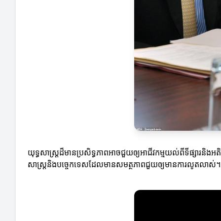
យុទ្ធសាស្រ្តដ៏មានប្រសិទ្ធភាពអាចជួយឲ្យអាជីវកម្មយល់ពីទីផ្សារន
សាស្រ្តនិងបច្ចេកទេសដែលមានសមត្ថភាពជួយឲ្យមានការលូតលាស់។