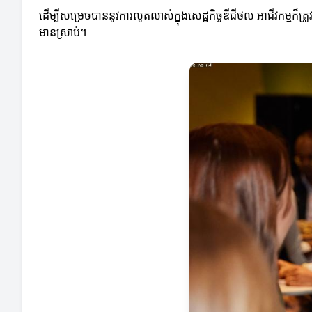
ដើម្បីសម្រេចបាននូវការលូតលាស់ក្នុងសេដ្ឋកិច្ចឌីជីថល អាជីវកម្មក
មានស្រាប់។