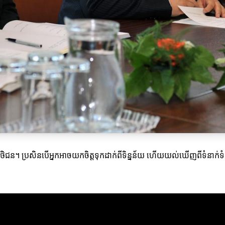
ិងអតិថិជន។ ប្រសិនបើអ្នកអាចយកចិត្តទុកដាក់ពីទិន្នន័យ ហើយយល់ឃើញពីទំនាក