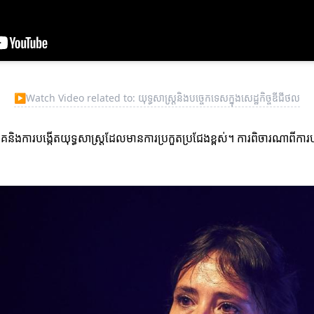
▶
Watch Video related to: យុទ្ធសាស្រ្តនិងបច្ចេកទេសក្នុងសេដ្ឋកិច្ចឌីជីថល
រវិភាគនិងការបង្កើតយុទ្ធសាស្រ្តដែលមានការប្រកួតប្រជែងខ្ពស់។ ការពិចារណាព