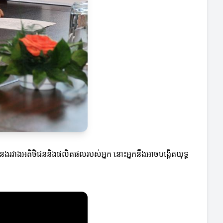
់ទំនងរវាងអតិថិជននិងផលិតផលរបស់អ្នក នោះអ្នកនឹងអាចបង្កើតយុទ្ធ