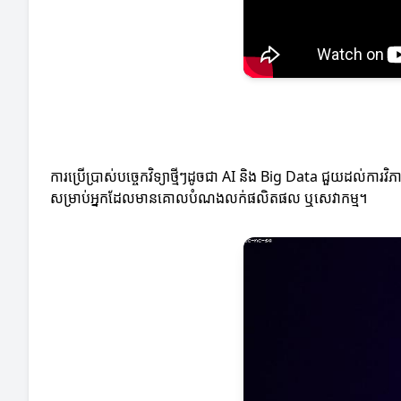
ការប្រើប្រាស់បច្ចេកវិទ្យាថ្មីៗដូចជា AI និង Big Data ជួយដល់កា
សម្រាប់អ្នកដែលមានគោលបំណងលក់ផលិតផល ឬសេវាកម្ម។