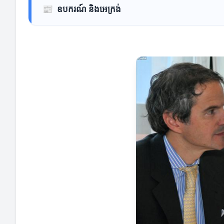
📰
ឧបករណ៍ និងអេក្រង់