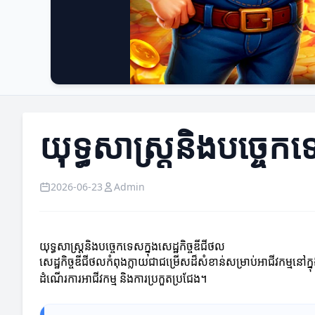
យុទ្ធសាស្រ្តនិងបច្ចេកទ
2026-06-23
Admin
យុទ្ធសាស្រ្តនិងបច្ចេកទេសក្នុងសេដ្ឋកិច្ចឌីជីថល
សេដ្ឋកិច្ចឌីជីថលកំពុងក្លាយជាជម្រើសដ៏សំខាន់សម្រាប់អាជីវកម្មនៅក្ន
ដំណើរការអាជីវកម្ម និងការប្រកួតប្រជែង។