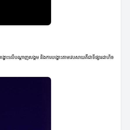
ីការបង្ហោះលើបណ្ដាញសង្គម និងការបង្ហោះតាមវេបសាយគឺជាទីផ្សារដាហិច