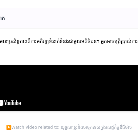
លោក
មានប្រសិទ្ធភាពគឺការអភិវឌ្ឍទំនាក់ទំនងជាមួយអតិថិជន។ អ្នកអាចប្រើប្រាស់ការ
▶
Watch Video related to: យុទ្ធសាស្រ្តនិងបច្ចេកទេសក្នុងសេដ្ឋកិច្ចឌីជីថល