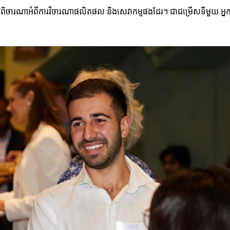
៏ត្រូវពិចារណាអំពីការវិចារណាផលិតផល និងសេវាកម្មផងដែរ។ ជាជម្រើសទីមួយ អ្ន