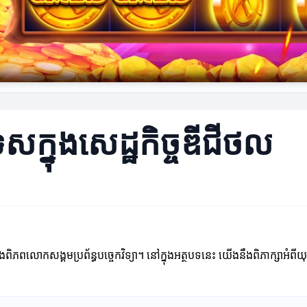
េសក្នុងសេដ្ឋកិច្ចឌីជីថល
ុងពិភពលោកសង្គមប្រព័ន្ធបច្ចេកវិទ្យា។ នៅក្នុងអត្ថបទនេះ យើងនឹងពិភាក្សាអំពីយ