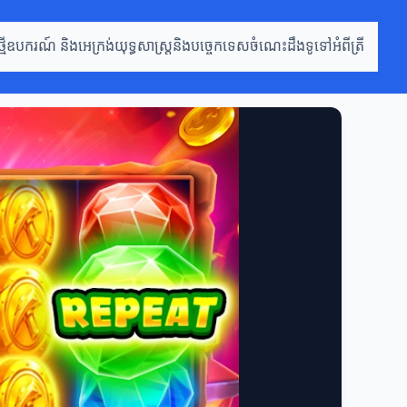
មី
ឧបករណ៍ និងអេក្រង់
យុទ្ធសាស្រ្តនិងបច្ចេកទេស
ចំណេះដឹងទូទៅអំពីត្រី