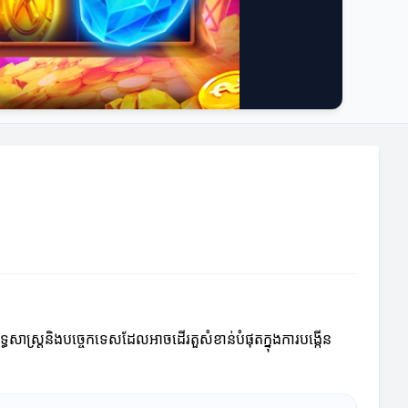
ុទ្ធសាស្រ្តនិងបច្ចេកទេសដែលអាចដើរតួសំខាន់បំផុតក្នុងការបង្កើន