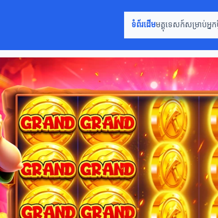
ទំព័រដើម
មគ្គុទេសក៍សម្រាប់អ្នកថ្