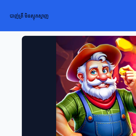
បាញ់ត្រី មិនស្មុគស្មាញ