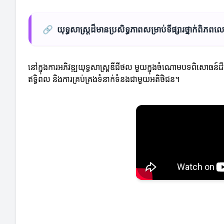
🔗
យុទ្ធសាស្រ្តដ៏មានប្រសិទ្ធភាពសម្រាប់ទីផ្សារថ្នាក់ពិភព
នៅក្នុងការអភិវឌ្ឍយុទ្ធសាស្រ្តឌីជីថល មួយក្នុងចំណោមបទពិសោធន៍ដ៏
ឥទ្ធិពល និងការគ្រប់គ្រងទំនាក់ទំនងជាមួយអតិថិជន។