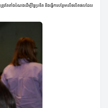
កត្រូវតែតាំងបំណងដើម្បីច្នៃប្រឌិត និងធ្វើការបន្ថែមលើផលិតផលដែល